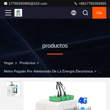
17766392865@163.com
+8617766392865
Cita
productos
Hogar
>
Productos
>
Metro Pagado Por Adelantado De La Energía Electrónica
>
Display LCD Medidor de electricidad prepagado Estándar
GB/T17215.321-2008