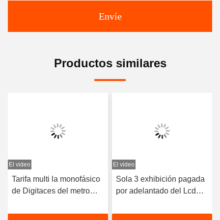
Envíe
Productos similares
El video
El video
E
Sola 3 exhibición pagada
metro de poder del carril
por adelantado del Lcd
del dinar la monofásico de
del metro de la energía
la energía del interruptor
electrónica de la fase
de 100A NOTA Wifi Smart