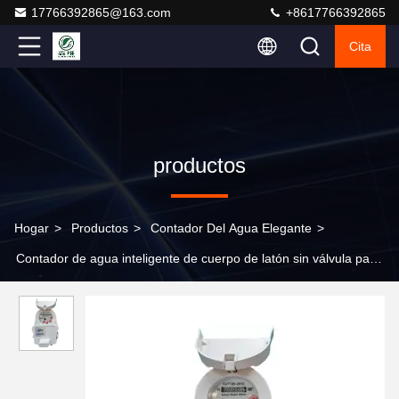
17766392865@163.com
+8617766392865
Cita
productos
Hogar
>
Productos
>
Contador Del Agua Elegante
>
Contador de agua inteligente de cuerpo de latón sin válvula para
la conservación y gestión del agua