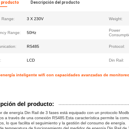
l producto
Descripción del producto
e Range:
3 X 230V
Weight:
Power
ncy Range:
50Hz
Consumpti
ication:
RS485
Protocol:
:
LCD
Din Rail:
energía inteligente wifi con capacidades avanzadas de monitoreo
pción del producto:
r de energía Din Rail de 3 fases está equipado con un protocolo Mod
vos a través de una conexión RS485.Esta característica permite la com
vos, lo que facilita el seguimiento y la gestión del consumo de energía.
de temperatura de funcionamiento del medidor de energía Din Rail de 3 