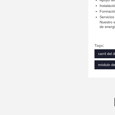
Apoyo téc
Instalaci
Formació
Servicios
Nuestro e
de energí
Tags:
carril del
módulo de 