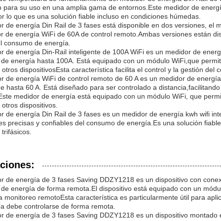
 para su uso en una amplia gama de entornos.Este medidor de energ
r lo que es una solución fiable incluso en condiciones húmedas.
r de energía Din Rail de 3 fases está disponible en dos versiones, el 
r de energía WiFi de 60A de control remoto.Ambas versiones están di
el consumo de energía.
r de energía Din-Rail inteligente de 100A WiFi es un medidor de energí
de energía hasta 100A. Está equipado con un módulo WiFi,que permite
 otros dispositivosEsta característica facilita el control y la gestión de
r de energía WiFi de control remoto de 60 A es un medidor de energía 
e hasta 60 A. Está diseñado para ser controlado a distancia,facilitand
Este medidor de energía está equipado con un módulo WiFi, que permi
 otros dispositivos.
r de energía Din Rail de 3 fases es un medidor de energía kwh wifi in
s precisas y confiables del consumo de energía.Es una solución fiabl
 trifásicos.
ciones:
r de energía de 3 fases Saving DDZY1218 es un dispositivo con conexió
e energía de forma remota.El dispositivo está equipado con un módulo
 monitoreo remotoEsta característica es particularmente útil para apl
ía debe controlarse de forma remota.
r de energía de 3 fases Saving DDZY1218 es un dispositivo montado e