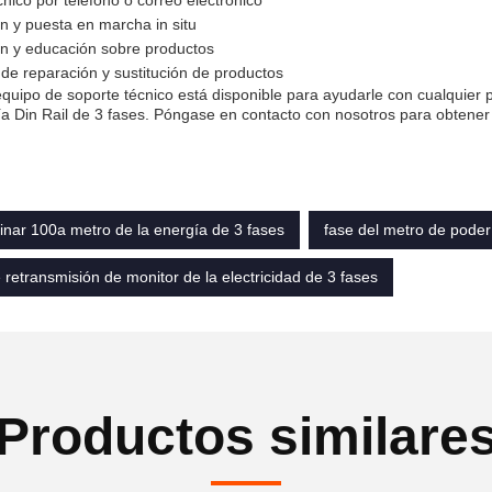
nico por teléfono o correo electrónico
ón y puesta en marcha in situ
n y educación sobre productos
 de reparación y sustitución de productos
quipo de soporte técnico está disponible para ayudarle con cualquier
a Din Rail de 3 fases. Póngase en contacto con nosotros para obtener
 dinar 100a metro de la energía de 3 fases
fase del metro de poder 
retransmisión de monitor de la electricidad de 3 fases
Productos similare