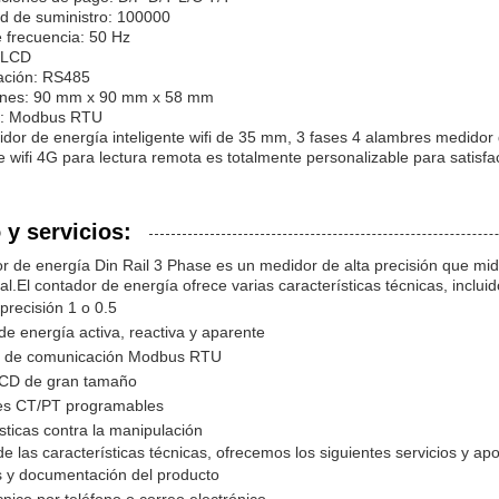
d de suministro: 100000
 frecuencia: 50 Hz
 LCD
ción: RS485
nes: 90 mm x 90 mm x 58 mm
o: Modbus RTU
dor de energía inteligente wifi de 35 mm, 3 fases 4 alambres medidor d
te wifi 4G para lectura remota es totalmente personalizable para satisf
y servicios:
r de energía Din Rail 3 Phase es un medidor de alta precisión que mid
al.El contador de energía ofrece varias características técnicas, incluid
precisión 1 o 0.5
e energía activa, reactiva y aparente
o de comunicación Modbus RTU
LCD de gran tamaño
es CT/PT programables
sticas contra la manipulación
 las características técnicas, ofrecemos los siguientes servicios y apo
 y documentación del producto