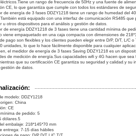
léctricos.Tiene un rango de frecuencia de 50Hz y una fuente de aliment
ción CE, lo que garantiza que cumple con todos los estándares de segur
or de energía de 3 fases DDZY1218 tiene un rango de humedad del 
ambién está equipado con una interfaz de comunicación RS485 que per
 u otros dispositivos para el análisis y gestión de datos.
r de energía DDZY1218 de 3 fases tiene una cantidad mínima de pedid
ivo viene empaquetado en una caja compacta con dimensiones de 218*
de pago son flexibles y los clientes pueden elegir entre D/P, D/T, L/C o
 unidades, lo que lo hace fácilmente disponible para cualquier aplicac
n, el medidor de energía de 3 fases Saving DDZY1218 es un dispositiv
des de medición de energía.Sus capacidades wifi y 4G hacen que sea f
ientras que su certificación CE garantiza su seguridad y calidad.y su 
y gestión de datos.
alización:
de modelo: DDZY1218
origen: China
ción: CE
 mínima de pedido: 5
5 dólares.5
 del embalaje: 218*145*70 mm
 entrega: 7-15 días hábiles
iciones de pago: D/P D/T L/C T/T