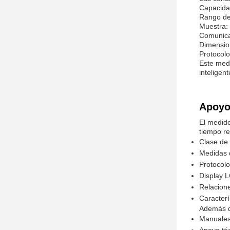
Capacida
Rango de
Muestra:
Comunica
Dimensio
Protocol
Este medi
inteligen
Apoyo 
El medido
tiempo re
Clase de 
Medidas d
Protocol
Display 
Relacion
Caracterí
Además de
Manuales