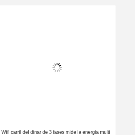
El vi
Wifi carril del dinar de 3 fases mide la energía multi
-25℃