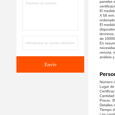
paneles e
certifica
El medid
X 58 mm.T
ordenador
El medido
disposit
términos 
de 100000
En resume
necesida
remota, m
análisis 
Envíe
Person
Número 
Lugar de 
Certifica
Cantidad
Precio: 3
Detalles
Tiempo de
Las cond