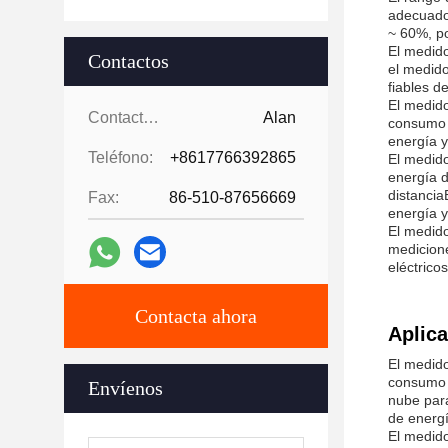
adecuado
~ 60%, po
El medido
Contactos
el medido
fiables d
El medido
Contactos:
Alan
consumo 
energía y
Teléfono:
+8617766392865
El medido
energía d
distancia
Fax:
86-510-87656669
energía y
El medido
medicione
eléctricos
Contacta ahora
Aplica
El medido
consumo d
Envíenos
nube para
de energ
El medido