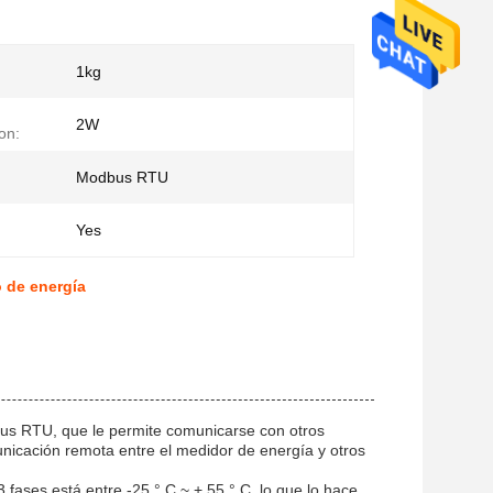
1kg
2W
on:
Modbus RTU
Yes
 de energía
bus RTU, que le permite comunicarse con otros
unicación remota entre el medidor de energía y otros
fases está entre -25 ° C ~ + 55 ° C, lo que lo hace