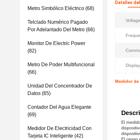
Detalles de
Metro Simbólico Eléctrico
(68)
Voltag
Telclado Numérico Pagado
Por Adelantado Del Metro
(66)
Freque
Monitor De Electric Power
Commun
(82)
Metro De Poder Multifuncional
Display
(66)
Medidor de 
Unidad Del Concentrador De
Datos
(65)
Contador Del Agua Elegante
Descri
(69)
El medido
dispositi
Medidor De Electricidad Con
dispositi
Tarjeta IC Inteligente
(42)
El rango 