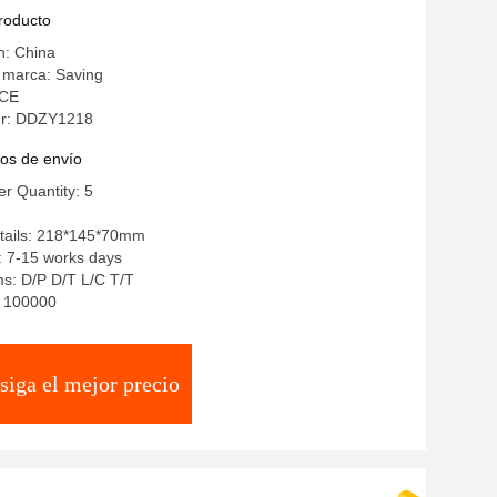
producto
n: China
 marca: Saving
 CE
r: DDZY1218
os de envío
r Quantity: 5
tails: 218*145*70mm
: 7-15 works days
s: D/P D/T L/C T/T
y: 100000
siga el mejor precio