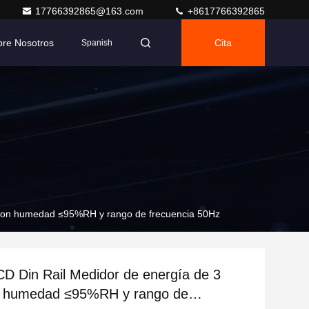
17766392865@163.com
+8617766392865
bre Nosotros
Cita
Spanish
s con humedad ≤95%RH y rango de frecuencia 50Hz
CD Din Rail Medidor de energía de 3
n humedad ≤95%RH y rango de