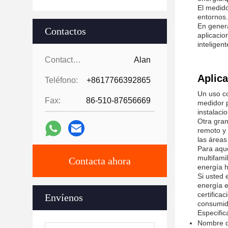
El medid
entornos.
En genera
Contactos
aplicacio
inteligen
Contactos:
Alan
Aplica
Teléfono:
+8617766392865
Un uso co
Fax:
86-510-87656669
medidor p
instalaci
Otra gran
remoto y 
las áreas
Para aque
multifami
Contacta ahora
energía h
Si usted 
energía e
certifica
Envíenos
consumido
Especific
Nombre d