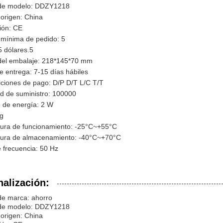
de modelo: DDZY1218
origen: China
ción: CE
 mínima de pedido: 5
5 dólares.5
 del embalaje: 218*145*70 mm
 entrega: 7-15 días hábiles
iciones de pago: D/P D/T L/C T/T
d de suministro: 100000
de energía: 2 W
kg
ura de funcionamiento: -25°C~+55°C
ura de almacenamiento: -40°C~+70°C
 frecuencia: 50 Hz
alización:
e marca: ahorro
de modelo: DDZY1218
origen: China