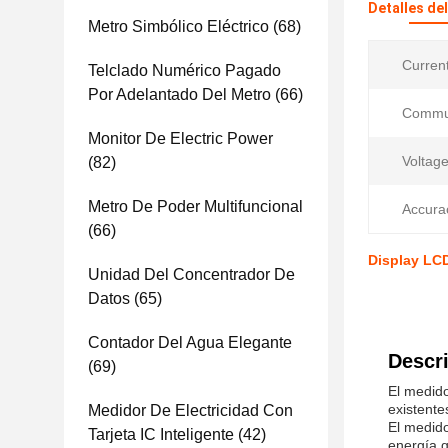
Detalles de
Metro Simbólico Eléctrico
(68)
Curren
Telclado Numérico Pagado
Por Adelantado Del Metro
(66)
Commun
Monitor De Electric Power
Voltag
(82)
Metro De Poder Multifuncional
Accura
(66)
Display LC
Unidad Del Concentrador De
Datos
(65)
Contador Del Agua Elegante
Descri
(69)
El medido
existente
Medidor De Electricidad Con
El medido
Tarjeta IC Inteligente
(42)
energía.q