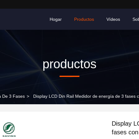
Hogar
Productos
Vídeos
So
productos
ía De 3 Fases
>
Display LCD Din Rail Medidor de energía de 3 fase
Display L
fases co