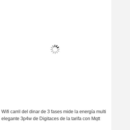
El vi
Wifi carril del dinar de 3 fases mide la energía multi
-25℃
elegante 3p4w de Digitaces de la tarifa con Mqtt
metr
ade