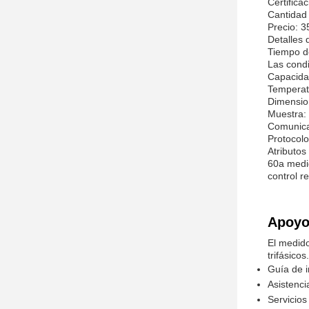
Certifica
Cantidad
Precio: 3
Detalles
Tiempo de
Las cond
Capacida
Temperat
Dimensio
Muestra:
Comunica
Protocol
Atributos
60a medid
control r
Apoyo 
El medido
trifásicos.
Guía de i
Asistenci
Servicios