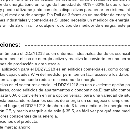
or de energía tiene un rango de humedad de 40% ~ 60%, lo que lo ha
y puede utilizarse junto con otros dispositivos para crear un sistema in
l, el medidor de energía Din Rail de 3 fases es un medidor de energía
nes industriales y comerciales.Si usted necesita un medidor de energía 
te wifi de 2p din rail, o cualquier otro tipo de medidor de energía, est
ciones:
mún para el DDZY1218 es en entornos industriales donde es esencial 
ara medir el uso de energía activa y reactiva lo convierte en una herr
ones de producción a gran escala.
 aplicación para el DDZY1218 es en edificios comerciales, como comple
las capacidades WiFi del medidor permiten un fácil acceso a los datos de
 en las que se puede reducir el consumo de energía.
llos en el sector residencial, el DDZY1218 es una excelente opción p
liares, como edificios de apartamentos o condominios.El tamaño compa
asta 60A lo convierten en una opción versátil para una variedad de sit
está buscando reducir los costos de energía en su negocio o simplem
n el hogar, el DDZY1218 de ahorro de 3 fases medidor de energía es u
ción CE, y precio asequible de sólo $ 35.5, es fácil ver por qué este me
res conscientes de la energía.
aciones del producto:
e marca: ahorro