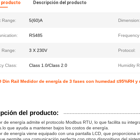
l producto
Descripción del producto
t Range:
5(60)A
Dimension
ication:
RS485
Frequency
e Range:
3 X 230V
Protocol:
cy Class:
Class 1.0/Class 2.0
Humidity R
D Din Rail Medidor de energía de 3 fases con humedad ≤95%RH y 
pción del producto:
r de energía admite el protocolo Modbus RTU, lo que facilita su integr
s.lo que ayuda a mantener bajos los costos de energía.
r de energía viene equipado con una pantalla LCD, que proporciona inf
ue permite una comunicación perfecta con otros dispositivos del siste