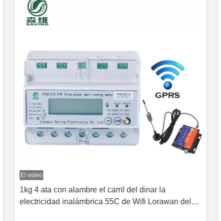
El video
1kg 4 ata con alambre el carril del dinar la
electricidad inalámbrica 55C de Wifi Lorawan del
metro de la energía de 3 fases