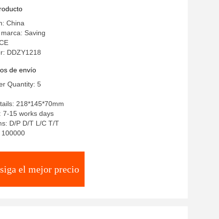
a 50Hz
producto
n: China
 marca: Saving
 CE
r: DDZY1218
os de envío
r Quantity: 5
tails: 218*145*70mm
: 7-15 works days
s: D/P D/T L/C T/T
y: 100000
siga el mejor precio