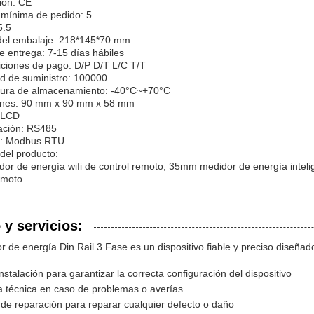
ción: CE
 mínima de pedido: 5
5.5
 del embalaje: 218*145*70 mm
 entrega: 7-15 días hábiles
iciones de pago: D/P D/T L/C T/T
d de suministro: 100000
ura de almacenamiento: -40°C~+70°C
nes: 90 mm x 90 mm x 58 mm
 LCD
ción: RS485
o: Modbus RTU
 del producto:
or de energía wifi de control remoto, 35mm medidor de energía intelig
emoto
y servicios:
r de energía Din Rail 3 Fase es un dispositivo fiable y preciso diseñ
nstalación para garantizar la correcta configuración del dispositivo
a técnica en caso de problemas o averías
 de reparación para reparar cualquier defecto o daño