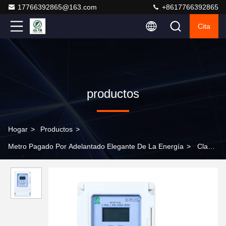
17766392865@163.com
+8617766392865
Cita
productos
Hogar
>
Productos
>
Metro Pagado Por Adelantado Elegante De La Energía
>
Clase
1.0/2.0 5A Display LCD Contador de energía inteligente
prepagado para un monitoreo preciso de la energía