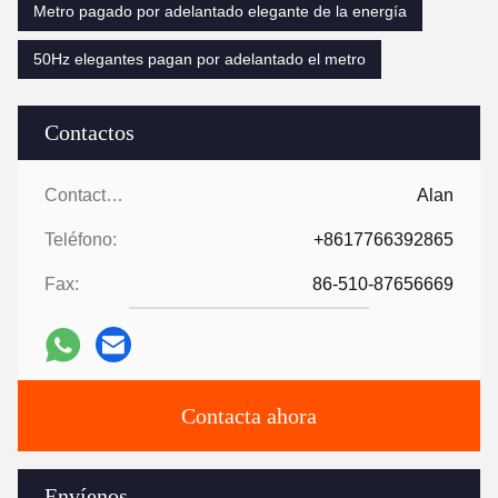
Metro pagado por adelantado elegante de la energía
50Hz elegantes pagan por adelantado el metro
Contactos
Contactos:
Alan
Teléfono:
+8617766392865
Fax:
86-510-87656669
Contacta ahora
Envíenos