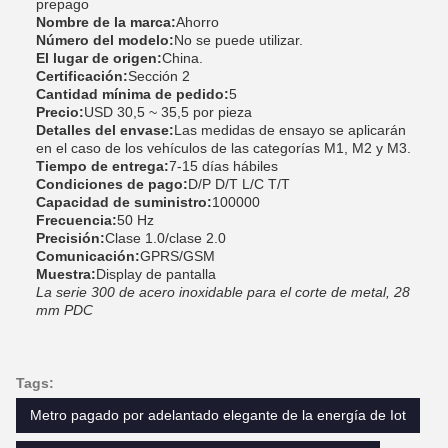
prepago
Nombre de la marca:
Ahorro
Número del modelo:
No se puede utilizar.
El lugar de origen:
China.
Certificación:
Sección 2
Cantidad mínima de pedido:
5
Precio:
USD 30,5 ~ 35,5 por pieza
Detalles del envase:
Las medidas de ensayo se aplicarán
en el caso de los vehículos de las categorías M1, M2 y M3.
Tiempo de entrega:
7-15 días hábiles
Condiciones de pago:
D/P D/T L/C T/T
Capacidad de suministro:
100000
Frecuencia:
50 Hz
Precisión:
Clase 1.0/clase 2.0
Comunicación:
GPRS/GSM
Muestra:
Display de pantalla
La serie 300 de acero inoxidable para el corte de metal, 28
mm PDC
Tags:
Metro pagado por adelantado elegante de la energía de Iot