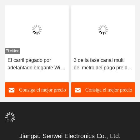
El video
E
El carril pagado por
3 de la fase canal multi
adelantado elegante Wifi
del metro del pago pre del
del dinar del metro de la
Lcd de la energía del
energía del CE 60A pagó
alambre elegante del
Consiga el mejor precio
Consiga el mejor precio
por adelantado
metro 100A 80A 4
electricidad con el sistema
de vigilancia
Jiangsu Senwei Electronics Co., Ltd.