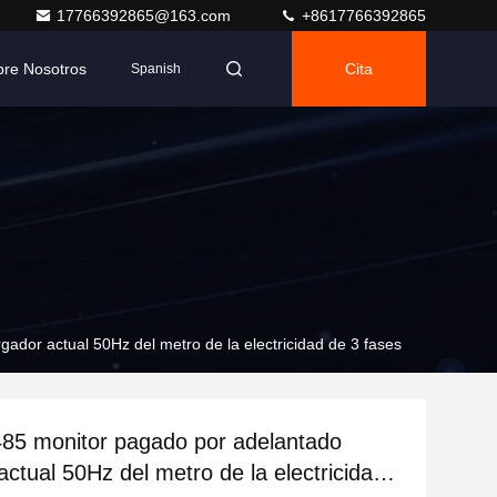
17766392865@163.com
+8617766392865
bre Nosotros
Cita
Spanish
dor actual 50Hz del metro de la electricidad de 3 fases
85 monitor pagado por adelantado
actual 50Hz del metro de la electricidad