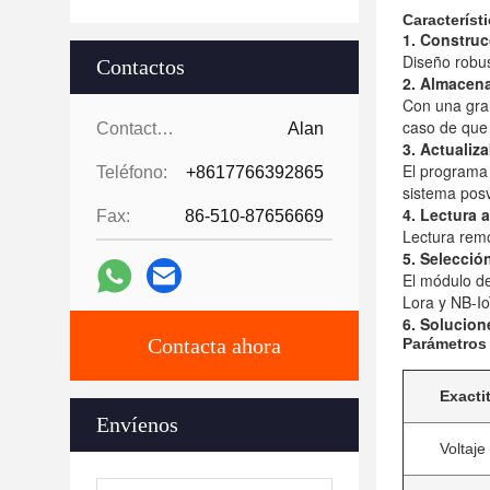
Característ
1. Construc
Diseño robu
Contactos
2. Almacen
Con una gra
caso de que 
Contactos:
Alan
3. Actualiz
El programa 
Teléfono:
+8617766392865
sistema pos
4. Lectura 
Fax:
86-510-87656669
Lectura remo
5. Selecció
El módulo d
Lora y NB-Io
6. Solucion
Contacta ahora
Parámetros 
Exacti
Envíenos
Voltaje