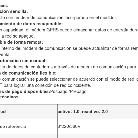
icas:
ción sencilla:
sto con módem de comunicación incorporado en el medidor.
amiento de datos recuperable:
n capacidad, el módem GPRS puede almacenar datos de energía durant
la red se apague.
able de forma remota:
interno del módem de comunicación se puede actualizar de forma remo
venta.
automática sin manual:
ta de datos de contadores a través de módem de comunicación para re
n de comunicación flexible:
e comunicación se puede seleccionar de acuerdo con el modo de red l
T para lograr una conexión de red coincidente.
es de pago disponibles:
Pospago./Prepago
técnicos:
tud
activo: 1.0, reactivo: 2.0
 de referencia
3*220/380V