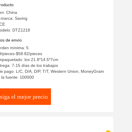
s
producto
en: China
 marca: Saving
 CE
odelo: DTZ1218
os de envío
orden mínima: 5
9/pieces-$58.82/pieces
empaquetado: los 21.8*14.5*7cm
rega: 7-15 días de los trabajos
de pago: L/C, D/A, D/P, T/T, Western Union, MoneyGram
la fuente: 100000
siga el mejor precio