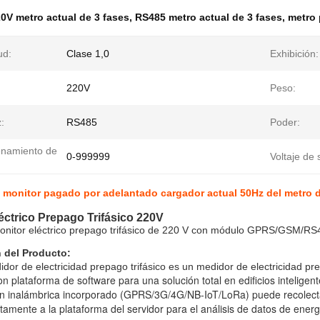
0V metro actual de 3 fases
,
RS485 metro actual de 3 fases
,
metro 
ud:
Clase 1,0
Exhibición:
220V
Peso:
z:
RS485
Poder:
namiento de
0-999999
Voltaje de 
monitor pagado por adelantado cargador actual 50Hz del metro de
éctrico Prepago Trifásico 220V
onitor eléctrico prepago trifásico de 220 V con módulo GPRS/GSM/RS4
 del Producto:
dor de electricidad prepago trifásico es un medidor de electricidad pre
con plataforma de software para una solución total en edificios inteligen
n inalámbrica incorporado (GPRS/3G/4G/NB-IoT/LoRa) puede recolectar 
tamente a la plataforma del servidor para el análisis de datos de energ