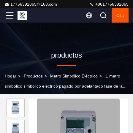
17766392865@163.com
+8617766392865
Cita
productos
Hogar
>
Productos
>
Metro Simbólico Eléctrico
>
1 metro
simbólico simbólico eléctrico pagado por adelantado fase de la
electricidad de la carga del metro 230V