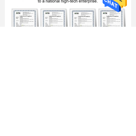
FAQ
1.
Q: ¿Proporcionan qué servicio post-venta?
: 
Generalmente, proporcionamos
servicios técnicos en línea
, 
incluyendo instrucciones del producto, el depuración remoto del 
software, y la dirección video en línea. Si es necesario,
nosotros 
podemos ir al sitio de clientes
para los productos que eliminan 
errores y la dirección de proyecto. Pero los clientes deben ser 
responsables de nuestro alojamiento, transporte y seguridad.
2. 