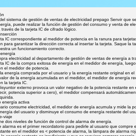
ón
del sistema de gestión de ventas de electricidad prepago Senvir que s
ergía, puede realizar la función de gestión del consumo y venta de ele
 través de la tarjeta IC de cifrado lógico.
inserción
jeta IC correspondiente al medidor de potencia en la ranura para tarjet
n para garantizar la dirección correcta al insertar la tarjeta. Saque la t
estra un funcionamiento correcto.
 energía
pra electricidad al departamento de gestión de ventas de energía a tra
jeta IC de la compra exitosa de energía en el medidor de energía, luego
en el medidor de potencia.
la energía comprada por el usuario y la energía restante original en e
valor de la energía acumulada en el medidor, el medidor de energía r
n la tarjeta IC.
l disyuntor externo provoca un valor negativo de la potencia restante en 
ecir, potencia superior a cero), el medidor compensará automáticament
quirida.
e energía activa
ario consume electricidad, el medidor de energía acumula y mide la po
ergía del usuario y disminuye el consumo de energía restante del usu
e-viaje
ne dos niveles de función de control de alarma de energía.
 alarma es el primer recordatorio para pedirle al usuario que compre e
stante en el medidor es < potencia de alarma, la lámpara de alarma ro