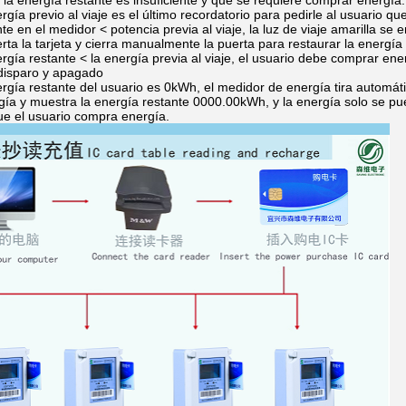
 la energía restante es insuficiente y que se requiere comprar energía.
ergía previo al viaje es el último recordatorio para pedirle al usuario 
te en el medidor < potencia previa al viaje, la luz de viaje amarilla se 
erta la tarjeta y cierra manualmente la puerta para restaurar la energía
gía restante < la energía previa al viaje, el usuario debe comprar ener
 disparo y apagado
rgía restante del usuario es 0kWh, el medidor de energía tira automát
gía y muestra la energía restante 0000.00kWh, y la energía solo se pu
e el usuario compra energía.