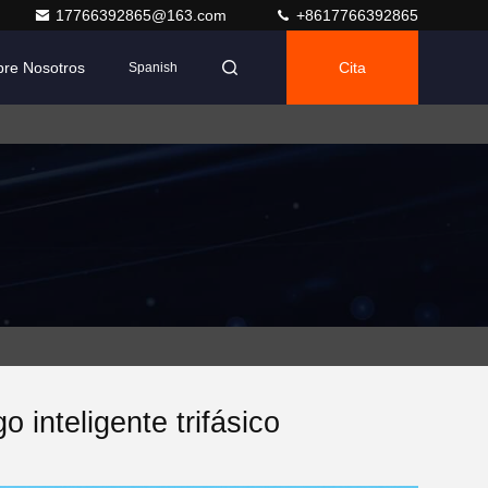
17766392865@163.com
+8617766392865
bre Nosotros
Cita
Spanish
 inteligente trifásico