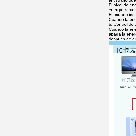
al usuario que
El nivel de en
energía restan
El usuario ins
Cuando la ener
5. Control de
Cuando la ene
apaga la ener
después de qu