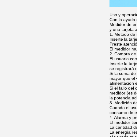
Uso y operaci
Con la ayuda 
Medidor de en
y una tarjeta a
1. Método de 
Inserte la tar
Preste atenció
El medidor mu
2. Compra de
El usuario com
Inserte la tar
se registrará 
Si la suma de 
mayor que el 
alimentación e
Si el fallo de
medidor (es d
la potencia ad
3. Medición d
Cuando el usu
consumo de en
4. Alarma y pr
El medidor tie
La cantidad de
La energía re